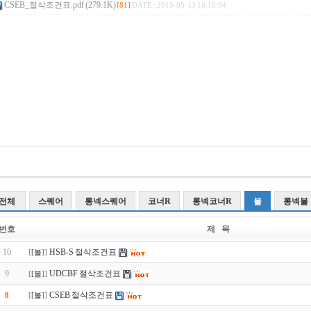
CSEB_절삭조건표.pdf (279.1K)
[81]
DATE : 2015-05-13 18:10:04
전체
스퀘어
롱넥스퀘어
코너R
롱넥코너R
볼
롱넥볼
번호
제 목
10
HSB-S 절삭조건표
[
[볼
]]
9
UDCBF 절삭조건표
[
[볼
]]
CSEB 절삭조건표
8
[
[볼
]]